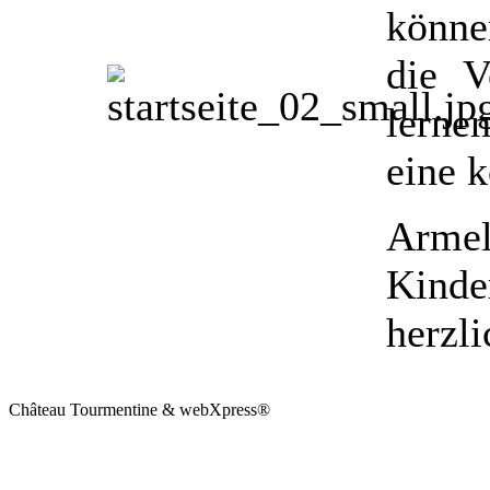
könne
die V
lerne
eine 
Armel
Kinde
herzl
Château Tourmentine & webXpress®