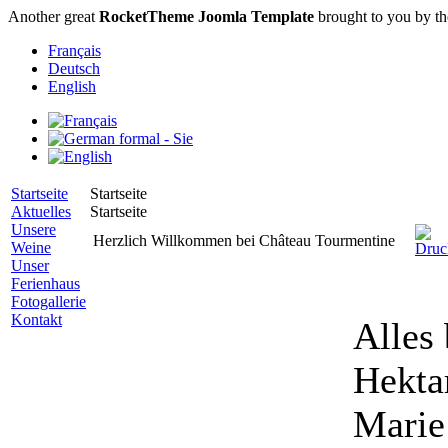
Another great
RocketTheme Joomla Template
brought to you by t
Français
Deutsch
English
Startseite
Startseite
Aktuelles
Startseite
Unsere
Herzlich Willkommen bei Château Tourmentine
Weine
Unser
Ferienhaus
Fotogallerie
Kontakt
Alles
Hekta
Marie