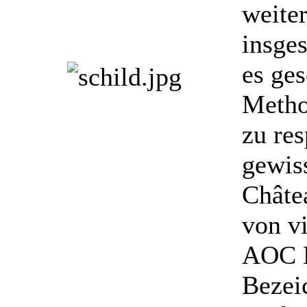
weiter
insge
es ges
Metho
zu res
gewis
Châtea
von v
AOC B
Bezeic