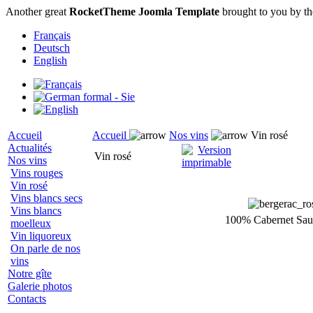
Another great
RocketTheme Joomla Template
brought to you by t
Français
Deutsch
English
Accueil
Accueil
Nos vins
Vin rosé
Actualités
Vin rosé
Nos vins
Vins rouges
Vin rosé
Vins blancs secs
Vins blancs
100% Cabernet Sau
moelleux
Vin liquoreux
On parle de nos
vins
Notre gîte
Galerie photos
Contacts