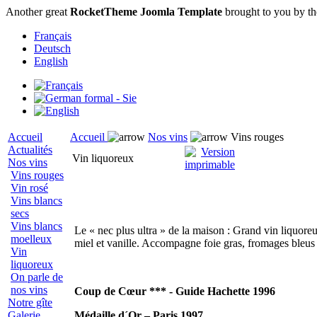
Another great
RocketTheme Joomla Template
brought to you by t
Français
Deutsch
English
Accueil
Accueil
Nos vins
Vins rouges
Actualités
Vin liquoreux
Nos vins
Vins rouges
Vin rosé
Vins blancs
secs
Vins blancs
Le « nec plus ultra » de la maison : Grand vin liquoreux
moelleux
miel et vanille. Accompagne foie gras, fromages bleus 
Vin
liquoreux
On parle de
nos vins
Coup de Cœur *** - Guide Hachette 1996
Notre gîte
Galerie
Médaille d´Or – Paris 1997