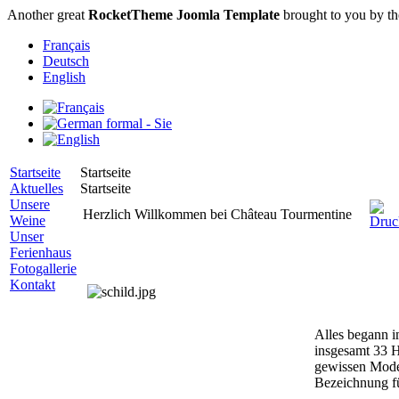
Another great
RocketTheme Joomla Template
brought to you by t
Français
Deutsch
English
Startseite
Startseite
Aktuelles
Startseite
Unsere
Herzlich Willkommen bei Château Tourmentine
Weine
Unser
Ferienhaus
Fotogallerie
Kontakt
Alles begann i
insgesamt 33 H
gewissen Moder
Bezeichnung für