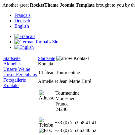
Another great
RocketTheme Joomla Template
brought to you by t
Français
Deutsch
English
Startseite
Startseite
Kontakt
Aktuelles
Kontakt
Unsere Weine
Château Tourmentine
Unser Ferienhaus
Fotogallerie
Armelle et Jean-Marie Huré
Kontakt
Tourmentine
Monestier
France
24240
+33 (0) 5 53 58 41 41
+33 (0) 5 53 63 40 52