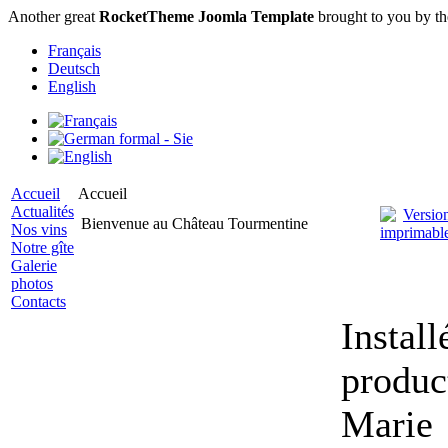
Another great
RocketTheme Joomla Template
brought to you by t
Français
Deutsch
English
Accueil
Accueil
Actualités
Bienvenue au Château Tourmentine
Nos vins
Notre gîte
Galerie
photos
Contacts
Instal
produc
Marie 