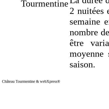
La durée d
2 nuitées 
semaine en
nombre de 
être var
moyenne s
saison.
Château Tourmentine & webXpress®