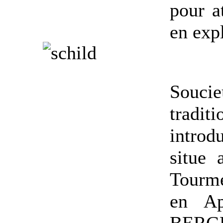
pour a
en expl
Souci
traditi
introd
situe 
Tourm
en Ap