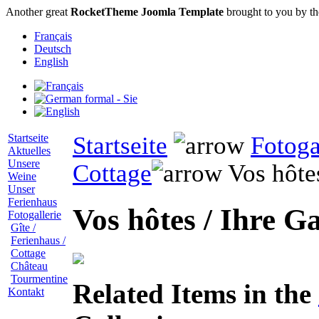
Another great
RocketTheme Joomla Template
brought to you by t
Français
Deutsch
English
Startseite
Startseite
Fotoga
Aktuelles
Unsere
Cottage
Vos hôtes
Weine
Unser
Ferienhaus
Vos hôtes / Ihre G
Fotogallerie
Gîte /
Ferienhaus /
Cottage
Château
Tourmentine
Related Items in the
Kontakt