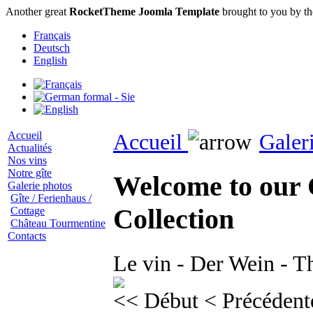
Another great
RocketTheme Joomla Template
brought to you by t
Français
Deutsch
English
Accueil
Accueil
Galer
Actualités
Nos vins
Notre gîte
Welcome to our
Galerie photos
Gîte / Ferienhaus /
Collection
Cottage
Château Tourmentine
Contacts
Le vin - Der Wein - T
<< Début
< Précédent