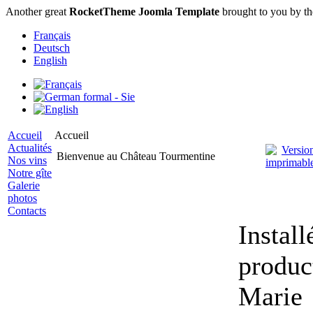
Another great
RocketTheme Joomla Template
brought to you by t
Français
Deutsch
English
Accueil
Accueil
Actualités
Bienvenue au Château Tourmentine
Nos vins
Notre gîte
Galerie
photos
Contacts
Instal
produc
Marie 