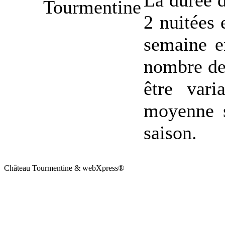
La durée d
2 nuitées 
semaine en
nombre de 
être var
moyenne s
saison.
Château Tourmentine & webXpress®