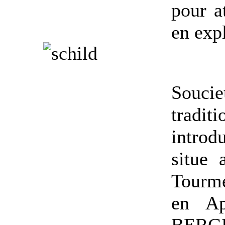
pour a
en expl
Souci
traditi
introd
situe 
Tourm
en Ap