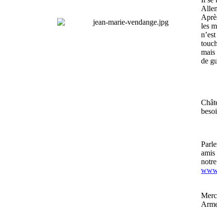
Alle
Après
les m
n’est
touch
mais
de gu
Chât
besoi
Parle
amis 
notr
www.
Merci
Arme