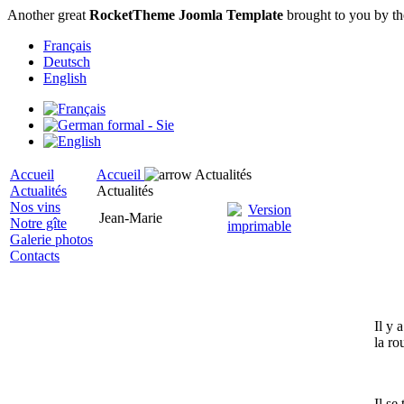
Another great
RocketTheme Joomla Template
brought to you by t
Français
Deutsch
English
Accueil
Accueil
Actualités
Actualités
Actualités
Nos vins
Jean-Marie
Notre gîte
Galerie photos
Contacts
Il y 
la ro
Il se