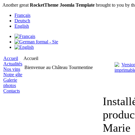
Another great
RocketTheme Joomla Template
brought to you by t
Français
Deutsch
English
Accueil
Accueil
Actualités
Bienvenue au Château Tourmentine
Nos vins
Notre gîte
Galerie
photos
Contacts
Instal
produc
Marie 