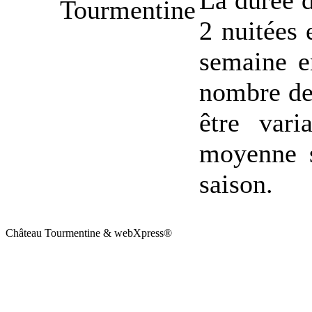
La durée d
2 nuitées 
semaine en
nombre de 
être var
moyenne s
saison.
Château Tourmentine & webXpress®