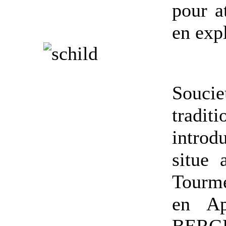
pour a
en expl
Souci
traditi
introd
situe 
Tourm
en Ap