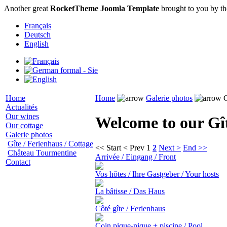
Another great
RocketTheme Joomla Template
brought to you by t
Français
Deutsch
English
Home
Home
Galerie photos
G
Actualités
Our wines
Welcome to our Gît
Our cottage
Galerie photos
Gîte / Ferienhaus / Cottage
<< Start
< Prev
1
2
Next >
End >>
Château Tourmentine
Arrivée / Eingang / Front
Contact
Vos hôtes / Ihre Gastgeber / Your hosts
La bâtisse / Das Haus
Côté gîte / Ferienhaus
Coin pique-nique + piscine / Pool