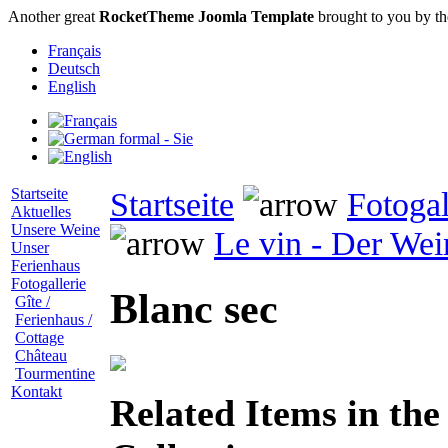
Another great
RocketTheme Joomla Template
brought to you by t
Français
Deutsch
English
Startseite
Startseite
Fotogal
Aktuelles
Unsere Weine
Le vin - Der Wei
Unser
Ferienhaus
Fotogallerie
Blanc sec
Gîte /
Ferienhaus /
Cottage
Château
Tourmentine
Kontakt
Related Items in th