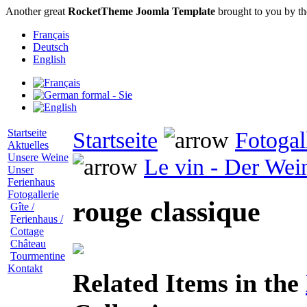
Another great
RocketTheme Joomla Template
brought to you by t
Français
Deutsch
English
Startseite
Startseite
Fotogal
Aktuelles
Unsere Weine
Le vin - Der Wei
Unser
Ferienhaus
Fotogallerie
rouge classique
Gîte /
Ferienhaus /
Cottage
Château
Tourmentine
Kontakt
Related Items in the