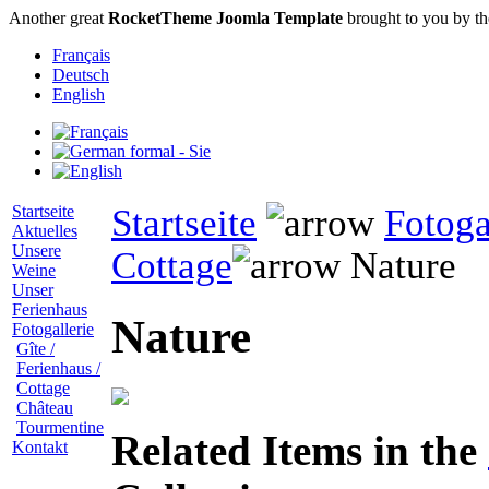
Another great
RocketTheme Joomla Template
brought to you by t
Français
Deutsch
English
Startseite
Startseite
Fotoga
Aktuelles
Unsere
Cottage
Nature
Weine
Unser
Ferienhaus
Nature
Fotogallerie
Gîte /
Ferienhaus /
Cottage
Château
Tourmentine
Related Items in the
Kontakt