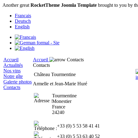
Another great
RocketTheme Joomla Template
brought to you by t
Français
Deutsch
English
Accueil
Accueil
Contacts
Actualités
Contacts
Nos vins
Château Tourmentine
Notre gîte
Galerie photos
Armelle et Jean-Marie Huré
Contacts
Tourmentine
Monestier
France
24240
+33 (0) 5 53 58 41 41
+33 (0) 5 53 63 40 52