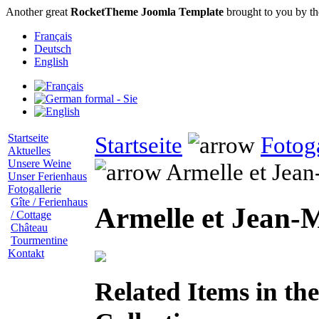
Another great
RocketTheme Joomla Template
brought to you by t
Français
Deutsch
English
Startseite
Startseite
Fotoga
Aktuelles
Unsere Weine
Armelle et Jean-
Unser Ferienhaus
Fotogallerie
Gîte / Ferienhaus
Armelle et Jean-M
/ Cottage
Château
Tourmentine
Kontakt
Related Items in th