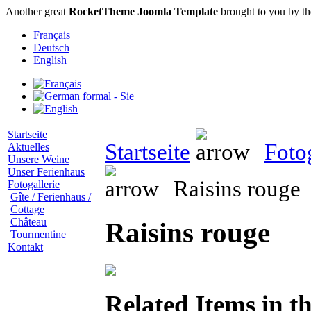
Another great
RocketTheme Joomla Template
brought to you by t
Français
Deutsch
English
Startseite
Startseite
Foto
Aktuelles
Unsere Weine
Unser Ferienhaus
Raisins rouge
Fotogallerie
Gîte / Ferienhaus /
Cottage
Château
Raisins rouge
Tourmentine
Kontakt
Related Items in t