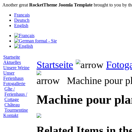
Another great
RocketTheme Joomla Template
brought to you by t
Français
Deutsch
English
Startseite
Startseite
Fotoga
Aktuelles
Unsere Weine
Unser
Machine pour pla
Ferienhaus
Fotogallerie
Gîte /
Ferienhaus /
Machine pour plan
Cottage
Château
Tourmentine
Kontakt
Related Items in th