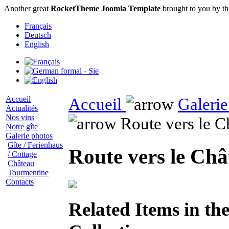
Another great
RocketTheme Joomla Template
brought to you by t
Français
Deutsch
English
Accueil
Accueil
Galerie
Actualités
Nos vins
Route vers le C
Notre gîte
Galerie photos
Gîte / Ferienhaus
Route vers le Ch
/ Cottage
Château
Tourmentine
Contacts
Related Items in th