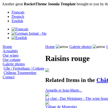
Another great
RocketTheme Joomla Template
brought to you by t
Français
Deutsch
English
Home
Home
Galerie photos
Actualités
Our wines
Raisins rouge
Our cottage
Galerie photos
Gîte / Ferienhaus / Cottage
Château Tourmentine
Contact
Related Items in the
Chât
Armelle et Jean-Marie...
Le chai - Das Weinlager - The wine hou
Village de Monestier