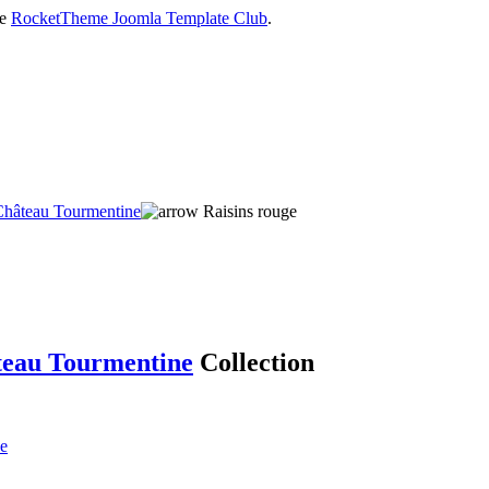
he
RocketTheme Joomla Template Club
.
Château Tourmentine
Raisins rouge
eau Tourmentine
Collection
se