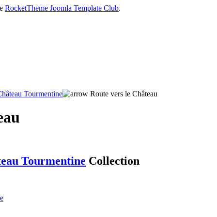
he
RocketTheme Joomla Template Club
.
Château Tourmentine
Route vers le Château
eau
eau Tourmentine
Collection
se