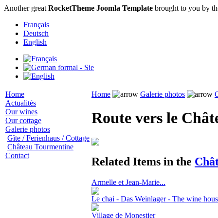
Another great
RocketTheme Joomla Template
brought to you by t
Français
Deutsch
English
Home
Home
Galerie photos
Actualités
Our wines
Route vers le Chât
Our cottage
Galerie photos
Gîte / Ferienhaus / Cottage
Château Tourmentine
Contact
Related Items in the
Chât
Armelle et Jean-Marie...
Le chai - Das Weinlager - The wine hou
Village de Monestier