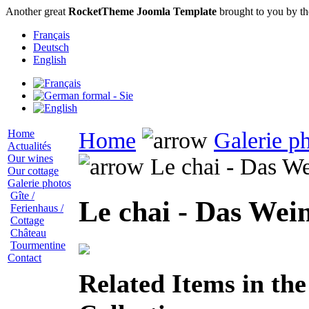
Another great
RocketTheme Joomla Template
brought to you by t
Français
Deutsch
English
Home
Home
Galerie p
Actualités
Our wines
Le chai - Das We
Our cottage
Galerie photos
Gîte /
Le chai - Das Wei
Ferienhaus /
Cottage
Château
Tourmentine
Contact
Related Items in th