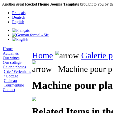
Another great
RocketTheme Joomla Template
brought to you by t
Français
Deutsch
English
Home
Home
Galerie 
Actualités
Our wines
Our cottage
Machine pour pl
Galerie photos
Gîte / Ferienhaus
/ Cottage
Château
Machine pour plan
Tourmentine
Contact
Related Items in t