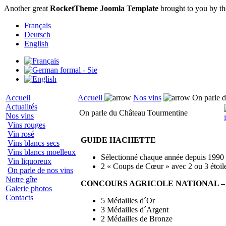
Another great
RocketTheme Joomla Template
brought to you by t
Français
Deutsch
English
Accueil
Accueil
Nos vins
On parle d
Actualités
On parle du Château Tourmentine
Nos vins
Vins rouges
Vin rosé
GUIDE HACHETTE
Vins blancs secs
Vins blancs moelleux
Sélectionné chaque année depuis 1990
Vin liquoreux
2 « Coups de Cœur » avec 2 ou 3 étoil
On parle de nos vins
Notre gîte
CONCOURS AGRICOLE NATIONAL –
Galerie photos
Contacts
5 Médailles d´Or
3 Médailles d´Argent
2 Médailles de Bronze