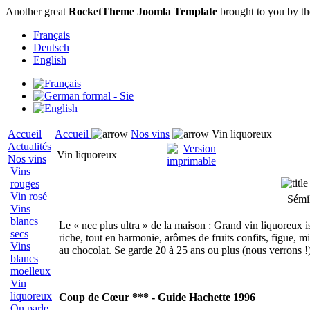
Another great
RocketTheme Joomla Template
brought to you by t
Français
Deutsch
English
Accueil
Accueil
Nos vins
Vin liquoreux
Actualités
Vin liquoreux
Nos vins
Vins
rouges
Vin rosé
Sémi
Vins
blancs
Le « nec plus ultra » de la maison : Grand vin liquoreux is
secs
riche, tout en harmonie, arômes de fruits confits, figue, m
Vins
au chocolat. Se garde 20 à 25 ans ou plus (nous verrons !
blancs
moelleux
Vin
liquoreux
Coup de Cœur *** - Guide Hachette 1996
On parle