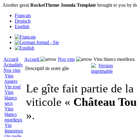
Another great
RocketTheme Joomla Template
brought to you by t
Français
Deutsch
English
Accueil
Accueil
Nos vins
Vins blancs moelleux
Actualités
Descriptif de notre gîte
Nos vins
Vins
rouges
Le gîte fait partie de la
Vin rosé
Vins
blancs
viticole «
Château Tou
secs
Vins
».
blancs
moelleux
Vin
liquoreux
On parle