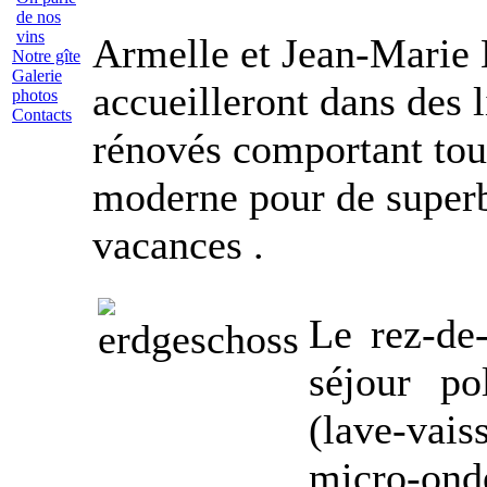
de nos
vins
Armelle et Jean-Marie
Notre gîte
Galerie
accueilleront dans des 
photos
Contacts
rénovés comportant tout
moderne pour de super
vacances .
Le rez-de
séjour po
(lave-vai
micro-ond